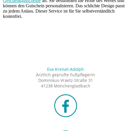
Geschenkgutscheine
an. Sie bestimmten die Höhe des Wertes und
können den Gutschein personalisieren. Das schlichte Design passt
zu jedem Anlass. Dieser Service ist für Sie selbstverständlich
kostenfrei.
tueller Stand 2023: Mein Terminkalender ist bis Oktober
voll. Ich kann leider keine Neukundinnen und Neukunden mehr
annehmen. Ich bitte von weiteren Terminanfragen vorerst
abzusehen. Sobald wieder Termine frei sind, werde ich es hier
sofort veröffentlichen. +++ Fußpflege, Pediküre, Podologie
Eva Kreisel-Adolph
Ärztlich geprüfte Fußpflegerin
Dominikus-Vraetz-Straße 31
41238 Mönchengladbach